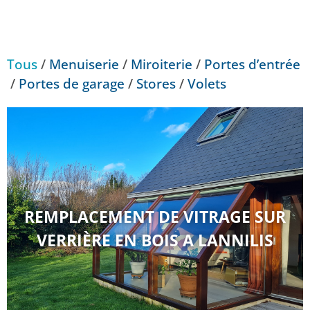
Tous
/
Menuiserie
/
Miroiterie
/
Portes d’entrée
/
Portes de garage
/
Stores
/
Volets
REMPLACEMENT DE VITRAGE SUR
VERRIÈRE EN BOIS A LANNILIS